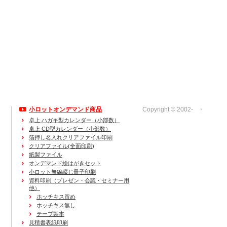
小ロットオンデマンド商品
Copyright © 2002-
運営会社
卓上 ハガキ型カレンダー（小部数）
卓上 CD型カレンダー（小部数）
箔押し名入れクリアファイル印刷
クリアファイル(全面印刷)
紙製ファイル
オンデマンド絵はがきセット
小ロット無線綴じ冊子印刷
資料印刷
（プレゼン・会議・セミナー用
他）
ホッチキス留め
ホッチキス無し
テープ製本
見積書表紙印刷