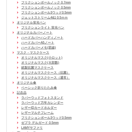
フリクションボールノック 0.7mm
フリクションボールノック 0.5mm
フリクションボール3ウッド0.5mm
ジェットストリーム4&1 0.5ｍｍ
オリジナル蛍光ペン
フリクションライト 蛍光ペン
オリジナルカバーノート
ハードカバーハンディノート
ハードカバーA5ノート
ハードカバーメモ(罫線)
マスク・マスクケース
オリジナルマスク(小ロット)
オリジナルマスク(大部数)
紙製抗菌マスクケース
オリジナルマスクケース（抗菌）
オリジナルマスクケース（通常）
オリジナル傘
ベーシック折りたたみ傘
記念品
ラバーウッドフォトスタンド
ラバーウッド万年カレンダー
レザーIDカードホルダー
レザーマルチフレーム
フリクションボール3ウッド0.5mm
ゼブラ デルガード 0.5mm
LAMYサファリ