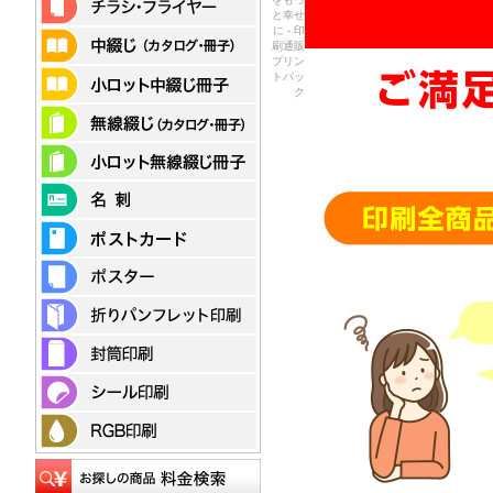
と幸せ
に - 印
刷通販
プリン
トパッ
ク