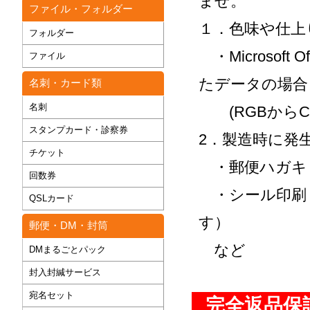
ませ。
ファイル・フォルダー
１．色味や仕上
フォルダー
・Microsof
ファイル
たデータの場合
名刺・カード類
名刺
(RGBからC
スタンプカード・診察券
2．製造時に発
チケット
・郵便ハガキ・
回数券
・シール印刷
QSLカード
す）
郵便・DM・封筒
など
DMまるごとパック
封入封緘サービス
宛名セット
完全返品保