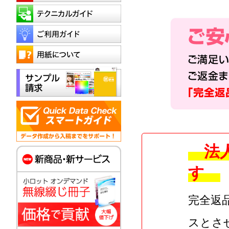
法人
す
完全返
スとさ