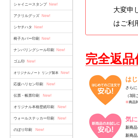
シャイニースタンプ
New!
大変申
アクリルグッズ
New!
はご利
シヤチハタ
New!
椅子カバー印刷
New!
ナンバリングシール印刷
New!
完全返品
ゴム印
New!
New!
オリジナルノート リング製本
はじ
応援ハリセン印刷
New!
さらに
伝票・帳票印刷
New!
（3回
※
商品
オリジナル本格壁紙印刷
New!
気に
ウォールステッカー印刷
New!
新商品
のぼり印刷
New!
新商品