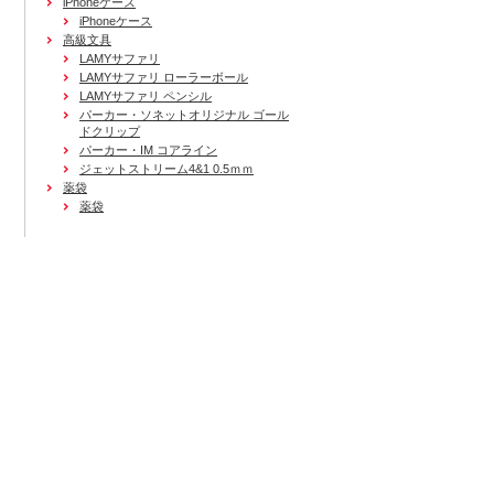
iPhoneケース
iPhoneケース
高級文具
LAMYサファリ
LAMYサファリ ローラーボール
LAMYサファリ ペンシル
パーカー・ソネットオリジナル ゴール
ドクリップ
パーカー・IM コアライン
ジェットストリーム4&1 0.5ｍｍ
薬袋
薬袋