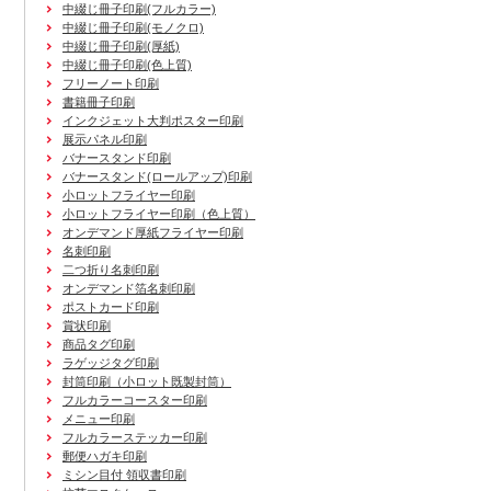
中綴じ冊子印刷(フルカラー)
中綴じ冊子印刷(モノクロ)
中綴じ冊子印刷(厚紙)
中綴じ冊子印刷(色上質)
フリーノート印刷
書籍冊子印刷
インクジェット大判ポスター印刷
展示パネル印刷
バナースタンド印刷
バナースタンド(ロールアップ)印刷
小ロットフライヤー印刷
小ロットフライヤー印刷（色上質）
オンデマンド厚紙フライヤー印刷
名刺印刷
二つ折り名刺印刷
オンデマンド箔名刺印刷
ポストカード印刷
賞状印刷
商品タグ印刷
ラゲッジタグ印刷
封筒印刷
（小ロット既製封筒）
フルカラーコースター印刷
メニュー印刷
フルカラーステッカー印刷
郵便ハガキ印刷
ミシン目付 領収書印刷