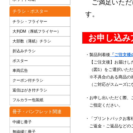
ご満足いただ
チラシ・ポスター
す。
チラシ・フライヤー
大判DM（厚紙フライヤー）
お申し込み
大部数（薄紙）チラシ
折込みチラシ
・製品到着後
「ご注文後
ポスター
【ご注文後】お届けした
（図1）をご選択いただ
車両広告
※不具合のある商品の画
クーポン付チラシ
（ご対応がスムーズに
返信はがき付チラシ
・お申し出いただく際、
フルカラー包装紙
ご指定ください。
冊子・パンフレット関連
・「プリントパックお客
中綴じ冊子
ご返金・ご返品などのご
無線綴じ冊子