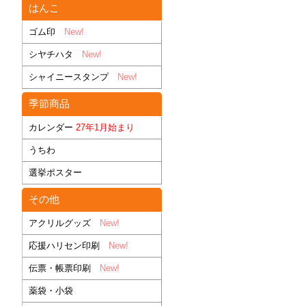
はんこ
ゴム印
New!
シヤチハタ
New!
シャイニースタンプ
New!
季節商品
カレンダー
27年1月始まり
うちわ
選挙ポスター
その他
アクリルグッズ
New!
応援ハリセン印刷
New!
伝票・帳票印刷
New!
薬袋・小袋