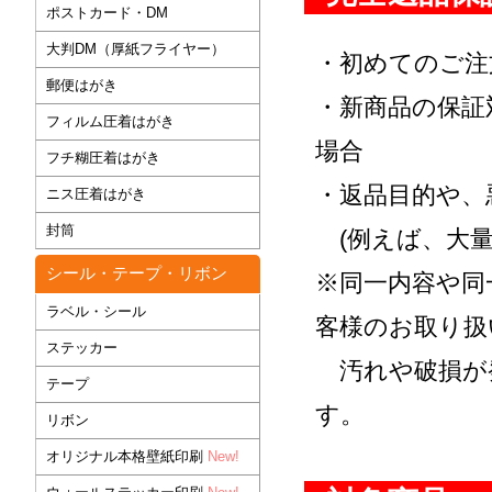
ポストカード・DM
大判DM（厚紙フライヤー）
・初めてのご注
郵便はがき
・新商品の保証
フィルム圧着はがき
場合
フチ糊圧着はがき
・返品目的や、
ニス圧着はがき
封筒
(例えば、大量
シール・テープ・リボン
※同一内容や同
ラベル・シール
客様のお取り扱
ステッカー
汚れや破損が
テープ
す。
リボン
オリジナル本格壁紙印刷
New!