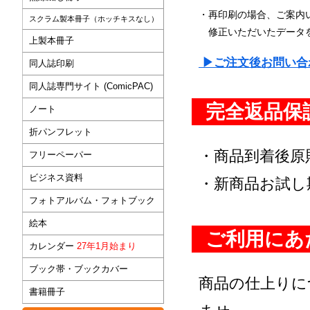
・再印刷の場合、ご案内
スクラム製本冊子（ホッチキスなし）
修正いただいたデータ
上製本冊子
▶ご注文後お問い合
同人誌印刷
同人誌専門サイト (ComicPAC)
完全返品保
ノート
折パンフレット
・商品到着後原
フリーペーパー
ビジネス資料
・新商品お試し
フォトアルバム・フォトブック
絵本
ご利用にあ
カレンダー
27年1月始まり
ブック帯・ブックカバー
商品の仕上りに
書籍冊子