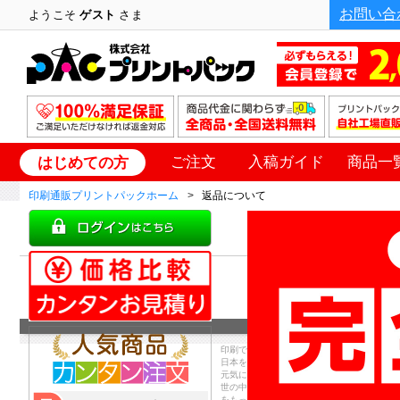
お問い合
ようこそ
ゲスト
さま
ご注文
入稿ガイド
商品一
はじめての方
印刷通販プリントパックホーム
返品について
印刷で
日本を
元気に
世の中
をもっ