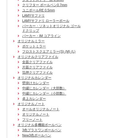
クリフター ボールペン0.7mm
ユニボールRE 0.5mm
LAMYサファリ
LAMYサファリ ローラーボール
パーカー・ソネットオリジナル ゴール
ドクリップ
パーカー・IM コアライン
オリジナルミラー
ポケットミラー
フロストスクエアミラー(S) (M) (L)
オリジナルクリアファイル
全面クリアファイル
片面クリアファイル
箔押クリアファイル
オリジナルカレンダー
壁掛けカレンダー
中綴じカレンダー（大部数）
中綴じカレンダー（小部数）
卓上カレンダー
オリジナルノート
オールオリジナルノート
オリジナルノート
フリーノート
オリジナル多機能ボールペン
3色プラスワンボールペン
New3色ボールペン