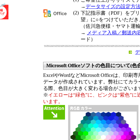
→
データサイズの設定方
(2)
下記指示書（PDF）をプ
望」に○をつけていただき
（佐川急便様・ヤマト運
→
メディア入稿／郵送内
ード）
デ
Microsoft Officeソフトの色目について(
ExcelやWordなどMicrosoft Offic
データが作成されています。弊社にてカラー
る際、色目が大きく変わる場合がございま
※
イエローは“緑色”に、ピンクは“紫色”
います。