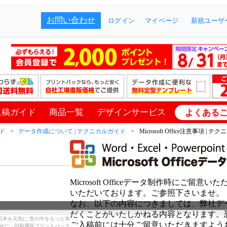
お問い合わせ
ログイン
マイページ
新規ユーザー
入稿ガイド
商品一覧
デザインサービス
よくある
ド
データ作成について | テクニカルガイド
Microsoft Office注意事項 | 
Microsoft Officeデータ制作時にご
いただいております。ご参照下さいませ。
なお、以下の内容につきましては、弊社デ
だくことがいたしかねる内容となります。
日本を元気に 世の中をもっと幸
ご入稿前には十分ご留意いただきますよう
せに - 印刷通販プリントパック