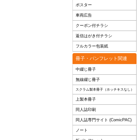
ポスター
車両広告
クーポン付チラシ
返信はがき付チラシ
フルカラー包装紙
冊子・パンフレット関連
中綴じ冊子
無線綴じ冊子
スクラム製本冊子（ホッチキスなし）
上製本冊子
同人誌印刷
同人誌専門サイト (ComicPAC)
ノート