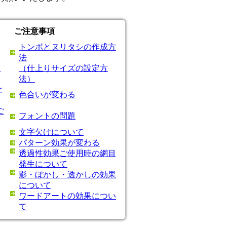
ご注意事項
トンボとヌリタシの作成方
法
注
（仕上りサイズの設定方
法）
と
色合いが変わる
ご
フォントの問題
文字欠けについて
パターン効果が変わる
透過性効果ご使用時の網目
発生について
影・ぼかし・透かしの効果
について
ワードアートの効果につい
て