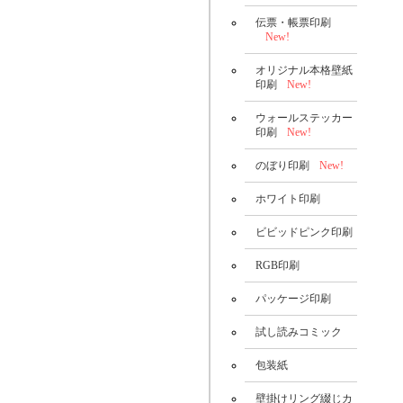
伝票・帳票印刷
New!
オリジナル本格壁紙
印刷
New!
ウォールステッカー
印刷
New!
のぼり印刷
New!
ホワイト印刷
ビビッドピンク印刷
RGB印刷
パッケージ印刷
試し読みコミック
包装紙
壁掛けリング綴じカ