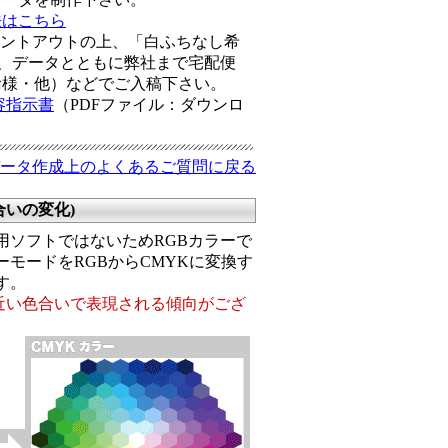
法はこちら
リントアウトの上、「白ふちなし希
、データとともに弊社まで宅配便
輸様・他）などでご入稿下さい。
容指示書
（PDFファイル：ダウンロ
ータ作成上のよくあるご質問に戻る
色合いの変化)
eは、印刷専用ソフトではないためRGBカラーで
モードをRGBからCMYKに変換す
す。
に近い色合いで表現される傾向がござ