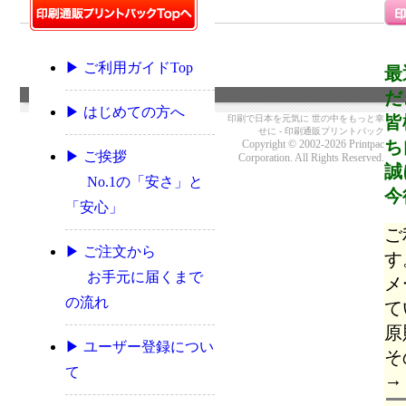
▶ ご利用ガイドTop
最
だ
▶ はじめての方へ
皆
印刷で日本を元気に 世の中をもっと幸
せに - 印刷通販プリントパック
ち
Copyright © 2002-2026 Printpac
▶ ご挨拶
Corporation. All Rights Reserved.
誠
No.1の「安さ」と
今
「安心」
ご
▶ ご注文から
す
お手元に届くまで
メ
の流れ
て
原
▶ ユーザー登録につい
そ
て