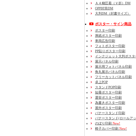
Ａ４糊圧着（Ｖ折）DM
OPP封筒DM
大判DM（封書サイズ）
ポスター・サイン商品
ポスター印刷
厚紙ポスター印刷
車両広告印刷
フォトポスター印刷
PP貼りポスター印刷
インクジェット大判ポスタ
展示パネル印刷
展示用フォトパネル印刷
角丸展示パネル印刷
フリーカットパネル印刷
卓上POP
スタンドPOP印刷
短冊ポスター印刷
選挙ポスター印刷
為書きポスター印刷
屋外ポスター印刷
バナースタンド印刷
バナースタンド(ロールアッ
のぼり印刷
New!
椅子カバー印刷
New!