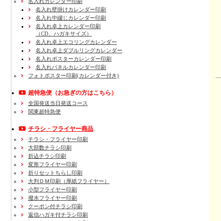
名入れカレンダー印刷
名入れ壁掛けカレンダー印刷
名入れ中綴じカレンダー印刷
名入れ卓上カレンダー印刷
（CD、ハガキサイズ）
名入れ卓上エコリングカレンダー
名入れ卓上ダブルリングカレンダー
名入れポスターカレンダー印刷
名入れパネルカレンダー印刷
フォトポスター印刷(カレンダー付き)
超特急便
（お急ぎの方はこちら）
全国発送当日発送コース
関東超特急便
チラシ・フライヤー商品
チラシ・フライヤー印刷
大部数チラシ印刷
折込チラシ印刷
変形フライヤー印刷
折りセットちらし印刷
大判ＤＭ印刷（厚紙フライヤー）
小型フライヤー印刷
撥水フライヤー印刷
クーポン付チラシ印刷
返信ハガキ付チラシ印刷