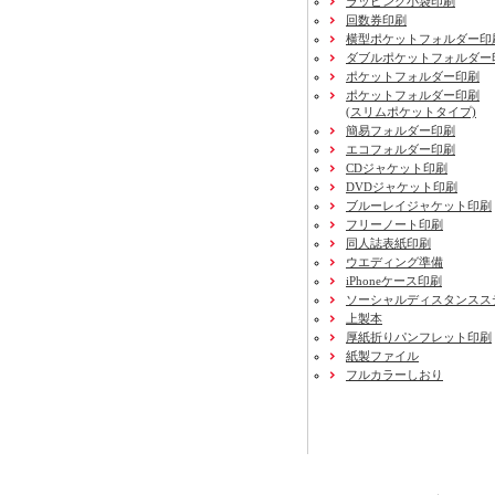
ラッピング小袋印刷
回数券印刷
横型ポケットフォルダー印
ダブルポケットフォルダー
ポケットフォルダー印刷
ポケットフォルダー印刷
(スリムポケットタイプ)
簡易フォルダー印刷
エコフォルダー印刷
CDジャケット印刷
DVDジャケット印刷
ブルーレイジャケット印刷
フリーノート印刷
同人誌表紙印刷
ウエディング準備
iPhoneケース印刷
ソーシャルディスタンスス
上製本
厚紙折りパンフレット印刷
紙製ファイル
フルカラーしおり