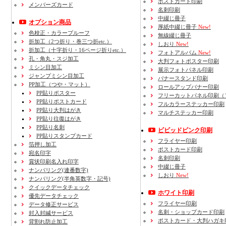
ポストカード印刷
メンバーズカード
名刺印刷
中綴じ冊子
オプション商品
厚紙中綴じ冊子
New!
色校正・カラープルーフ
無線綴じ冊子
折加工
（2つ折り・巻三つ折etc.）
しおり
New!
折加工
（十字折り・16ページ折りetc.）
フォトアルバム
New!
孔・角丸・スジ加工
大判フォトポスター印刷
ミシン目加工
展示フォトパネル印刷
ジャンプミシン目加工
バナースタンド印刷
PP加工
（つや・マット）
ロールアップバナー印刷
PP貼りポスター
フリーカットパネル印刷（
PP貼りポストカード
フルカラーステッカー印刷
PP貼り大判はがき
マルチステッカー印刷
PP貼り往復はがき
PP貼り名刺
ビビッドピンク印刷
PP貼りスタンプカード
フライヤー印刷
箔押し加工
ポストカード印刷
宛名印字
名刺印刷
賞状印刷名入れ印字
中綴じ冊子
ナンバリング(連番数字)
しおり
New!
ナンバリング(半角英数字・記号)
クイックデータチェック
ホワイト印刷
優先データチェック
フライヤー印刷
データ修正サービス
名刺・ショップカード印刷
封入封緘サービス
ポストカード・大判ハガキ
背割れ防止加工