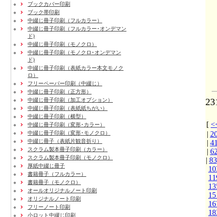
ブックカバー印刷
ブック帯印刷
中綴じ冊子印刷（フルカラー）
中綴じ冊子印刷（フルカラー･オンデマン
ド)
中綴じ冊子印刷（モノクロ）
中綴じ冊子印刷（モノクロ･オンデマン
ド)
中綴じ冊子印刷（表紙カラー本文モノク
ロ）
フリーペーパー印刷
（中綴じ）
中綴じ冊子印刷
（正方形）
2
中綴じ冊子印刷
（加工オプション）
中綴じ冊子印刷
（表紙紙ちがい）
中綴じ冊子印刷
（横型）
[
中綴じ冊子印刷
（変形･カラー）
中綴じ冊子印刷
（変形･モノクロ）
|
2
中綴じ冊子（表紙片観音折り）
|
4
スクラム製本冊子印刷
（カラー）
|
6
スクラム製本冊子印刷
（モノクロ）
|
83
厚紙中綴じ冊子
10
書籍冊子
（フルカラー）
11
書籍冊子
（モノクロ）
13
オールオリジナルノート印刷
15
オリジナルノート印刷
16
フリーノート印刷
18
小ロット中綴じ印刷