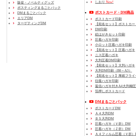
しおり
New!
販促・ノベルティグッズ
ポスティングまるごとパック
ポストカード・DM商品
DMまるごとパック
エリアDM
ポストカード印刷
ターゲティングDM
【宛名セット】ポストカー
DM印刷
絵はがきセット印刷
圧着ハガキ印刷
小ロット圧着ハガキ印刷
【宛名セット】圧着ハガキ
ニス圧着ハガキ
大判圧着DM印刷
【宛名セット】大判ハガキ
大判DM印刷（B8～A3）
【宛名セット】厚紙フライ
往復ハガキ印刷
返信ハガキ付きA4大判糊
箔押しポストカード
DMまるごとパック
ポストカードDM
Ａ４大判DM
Ｂ５大判DM
圧着ハガキ（Ｖ折）DM
圧着ハガキ（Ｚ折）DM
Ａ４フィルム圧着（Ｖ折）