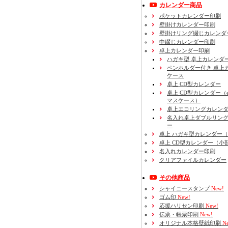
カレンダー商品
ポケットカレンダー印刷
壁掛けカレンダー印刷
壁掛けリング綴じカレンダ
中綴じカレンダー印刷
卓上カレンダー印刷
ハガキ型 卓上カレンダ
ペンホルダー付き 卓上
ケース
卓上 CD型カレンダー
卓上 CD型カレンダー（e
マスケース）
卓上エコリングカレン
名入れ卓上ダブルリン
ー
卓上 ハガキ型カレンダー
卓上 CD型カレンダー（小
名入れカレンダー印刷
クリアファイルカレンダー
その他商品
シャイニースタンプ
New!
ゴム印
New!
応援ハリセン印刷
New!
伝票・帳票印刷
New!
オリジナル本格壁紙印刷
Ne