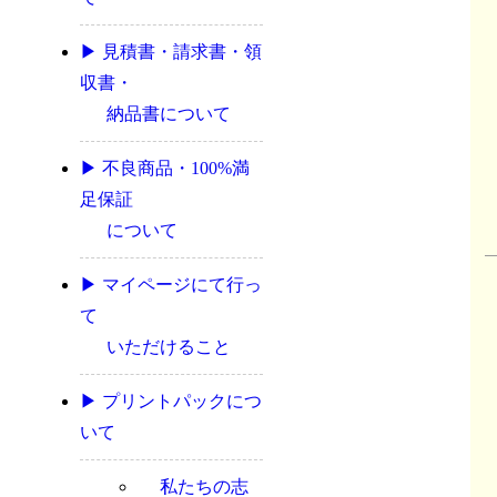
▶ 見積書・請求書・領
収書・
納品書について
▶ 不良商品・100%満
足保証
について
▶ マイページにて行っ
て
いただけること
▶ プリントパックにつ
いて
私たちの志