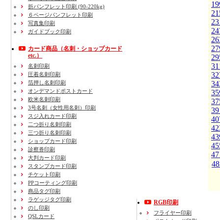
19
折パンフレット印刷 (90-220kg)
21
６ページパンフレット印刷
23
写真集印刷
24
ガイドブック印刷
26
27
カード商品
（名刺・ショップカード
etc.）
29
31
名刺印刷
32
圧着名刺印刷
箔押し名刺印刷
34
オンデマンドポストカード
35
欧米名刺印刷
37
3号名刺
（女性用名刺）
印刷
39
スジ入れカード印刷
40
二つ折り名刺印刷
42
三つ折り名刺印刷
43
ショップカード印刷
45
診察券印刷
47
大判カード印刷
48
スタンプカード印刷
チケット印刷
PPコーティング印刷
商品タグ印刷
ラゲッジタグ印刷
RGB印刷
のし印刷
フライヤー印刷
QSLカード