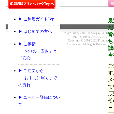
▶ ご利用ガイドTop
最
だ
▶ はじめての方へ
皆
印刷で日本を元気に 世の中をもっと幸
せに - 印刷通販プリントパック
ち
Copyright © 2002-2026 Printpac
▶ ご挨拶
Corporation. All Rights Reserved.
誠
No.1の「安さ」と
今
「安心」
ご
▶ ご注文から
す
お手元に届くまで
メ
の流れ
て
原
▶ ユーザー登録につい
そ
て