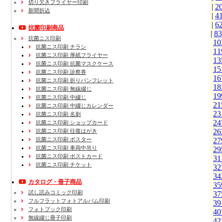
切り欠きフライヤー印刷
|
2
新聞折込
|
4
|
6
抗菌印刷商品
|
83
抗菌ニス印刷
10
抗菌ニス印刷 チラシ
11
抗菌ニス印刷 厚紙フライヤー
13
抗菌ニス印刷 抗菌マスクケース
15
抗菌ニス印刷 診察券
16
抗菌ニス印刷 折りパンフレット
18
抗菌ニス印刷 無線綴じ
19
抗菌ニス印刷 中綴じ
21
抗菌ニス印刷 中綴じカレンダー
23
抗菌ニス印刷 名刺
24
抗菌ニス印刷 ショップカード
26
抗菌ニス印刷 往復はがき
抗菌ニス印刷 ポスター
27
抗菌ニス印刷 車両中吊り
29
抗菌ニス印刷 ポストカード
31
抗菌ニス印刷 チケット
32
34
カタログ・冊子商品
35
試し読みコミック印刷
37
フルフラットフォトアルバム印刷
39
フォトブック印刷
40
無線綴じ冊子印刷
42