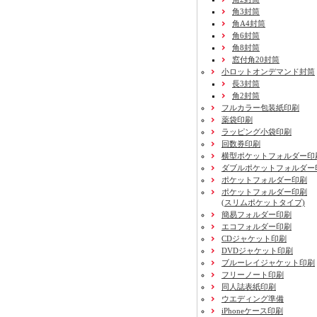
角3封筒
角A4封筒
角6封筒
角8封筒
窓付角20封筒
小ロットオンデマンド封筒
長3封筒
角2封筒
フルカラー包装紙印刷
薬袋印刷
ラッピング小袋印刷
回数券印刷
横型ポケットフォルダー印
ダブルポケットフォルダー
ポケットフォルダー印刷
ポケットフォルダー印刷
(スリムポケットタイプ)
簡易フォルダー印刷
エコフォルダー印刷
CDジャケット印刷
DVDジャケット印刷
ブルーレイジャケット印刷
フリーノート印刷
同人誌表紙印刷
ウエディング準備
iPhoneケース印刷