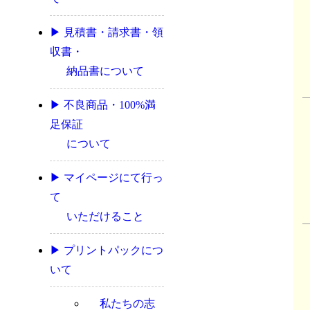
▶ 見積書・請求書・領
収書・
納品書について
▶ 不良商品・100%満
足保証
について
▶ マイページにて行っ
て
いただけること
▶ プリントパックにつ
いて
私たちの志