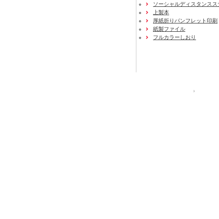
ソーシャルディスタンスス
上製本
厚紙折りパンフレット印刷
紙製ファイル
フルカラーしおり
運営会社