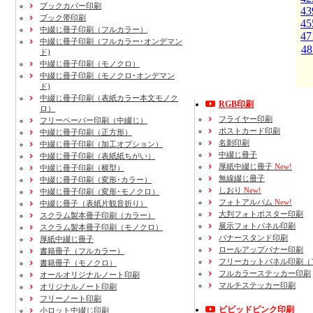
ブックカバー印刷
43
ブック帯印刷
45
中綴じ冊子印刷（フルカラー）
47
中綴じ冊子印刷（フルカラー･オンデマン
48
ド)
中綴じ冊子印刷（モノクロ）
中綴じ冊子印刷（モノクロ･オンデマン
ド)
中綴じ冊子印刷（表紙カラー本文モノク
RGB印刷
ロ）
フライヤー印刷
フリーペーパー印刷
（中綴じ）
ポストカード印刷
中綴じ冊子印刷
（正方形）
名刺印刷
中綴じ冊子印刷
（加工オプション）
中綴じ冊子
中綴じ冊子印刷
（表紙紙ちがい）
厚紙中綴じ冊子
New!
中綴じ冊子印刷
（横型）
無線綴じ冊子
中綴じ冊子印刷
（変形･カラー）
しおり
New!
中綴じ冊子印刷
（変形･モノクロ）
フォトアルバム
New!
中綴じ冊子（表紙片観音折り）
大判フォトポスター印刷
スクラム製本冊子印刷
（カラー）
展示フォトパネル印刷
スクラム製本冊子印刷
（モノクロ）
バナースタンド印刷
厚紙中綴じ冊子
ロールアップバナー印刷
書籍冊子
（フルカラー）
フリーカットパネル印刷（
書籍冊子
（モノクロ）
フルカラーステッカー印刷
オールオリジナルノート印刷
マルチステッカー印刷
オリジナルノート印刷
フリーノート印刷
ビビッドピンク印刷
小ロット中綴じ印刷