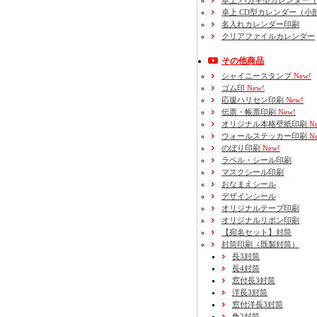
卓上 ハガキ型カレンダー
卓上 CD型カレンダー（小
名入れカレンダー印刷
クリアファイルカレンダー
その他商品
シャイニースタンプ
New!
ゴム印
New!
応援ハリセン印刷
New!
伝票・帳票印刷
New!
オリジナル本格壁紙印刷
Ne
ウォールステッカー印刷
Ne
のぼり印刷
New!
ラベル・シール印刷
マスクシール印刷
おなまえシール
デザインシール
オリジナルテープ印刷
オリジナルリボン印刷
【宛名セット】封筒
封筒印刷
（既製封筒）
長3封筒
長4封筒
窓付長3封筒
洋長3封筒
窓付洋長3封筒
角2封筒