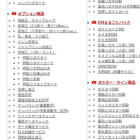
往復ハガキ印刷
メンバーズカード
返信ハガキ付きA4大判糊
箔押しポストカード
オプション商品
色校正・カラープルーフ
DMまるごとパック
折加工
（2つ折り・巻三つ折etc.）
ポストカードDM
折加工
（十字折り・16ページ折りetc.）
Ａ４大判DM
孔・角丸・スジ加工
Ｂ５大判DM
ミシン目加工
圧着ハガキ（Ｖ折）DM
ジャンプミシン目加工
圧着ハガキ（Ｚ折）DM
PP加工
（つや・マット）
Ａ４フィルム圧着（Ｖ折）
PP貼りポスター
Ａ４糊圧着（Ｖ折）DM
PP貼りポストカード
OPP封筒DM
PP貼り大判はがき
大判DM（封書サイズ）
PP貼り往復はがき
PP貼り名刺
ポスター・サイン商品
PP貼りスタンプカード
ポスター印刷
箔押し加工
厚紙ポスター印刷
宛名印字
車両広告印刷
賞状印刷名入れ印字
フォトポスター印刷
ナンバリング(連番数字)
PP貼りポスター印刷
ナンバリング(半角英数字・記号)
インクジェット大判ポスタ
クイックデータチェック
展示パネル印刷
優先データチェック
展示用フォトパネル印刷
データ修正サービス
角丸展示パネル印刷
封入封緘サービス
フリーカットパネル印刷
背割れ防止加工