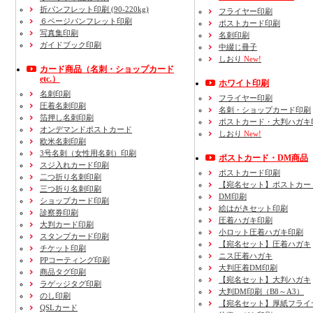
折パンフレット印刷 (90-220kg)
フライヤー印刷
６ページパンフレット印刷
ポストカード印刷
写真集印刷
名刺印刷
ガイドブック印刷
中綴じ冊子
しおり
New!
カード商品
（名刺・ショップカード
etc.）
ホワイト印刷
名刺印刷
フライヤー印刷
圧着名刺印刷
名刺・ショップカード印刷
箔押し名刺印刷
ポストカード・大判ハガキ
オンデマンドポストカード
しおり
New!
欧米名刺印刷
3号名刺
（女性用名刺）
印刷
ポストカード・DM商品
スジ入れカード印刷
ポストカード印刷
二つ折り名刺印刷
【宛名セット】ポストカー
三つ折り名刺印刷
DM印刷
ショップカード印刷
絵はがきセット印刷
診察券印刷
圧着ハガキ印刷
大判カード印刷
小ロット圧着ハガキ印刷
スタンプカード印刷
【宛名セット】圧着ハガキ
チケット印刷
ニス圧着ハガキ
PPコーティング印刷
大判圧着DM印刷
商品タグ印刷
【宛名セット】大判ハガキ
ラゲッジタグ印刷
大判DM印刷（B8～A3）
のし印刷
【宛名セット】厚紙フライ
QSLカード