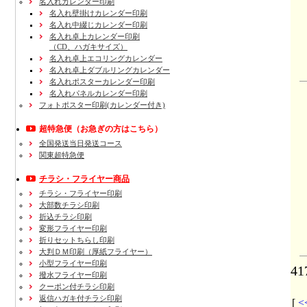
名入れカレンダー印刷
名入れ壁掛けカレンダー印刷
名入れ中綴じカレンダー印刷
名入れ卓上カレンダー印刷
（CD、ハガキサイズ）
名入れ卓上エコリングカレンダー
名入れ卓上ダブルリングカレンダー
名入れポスターカレンダー印刷
名入れパネルカレンダー印刷
フォトポスター印刷(カレンダー付き)
超特急便
（お急ぎの方はこちら）
全国発送当日発送コース
関東超特急便
チラシ・フライヤー商品
チラシ・フライヤー印刷
大部数チラシ印刷
折込チラシ印刷
変形フライヤー印刷
折りセットちらし印刷
大判ＤＭ印刷（厚紙フライヤー）
小型フライヤー印刷
4
撥水フライヤー印刷
クーポン付チラシ印刷
返信ハガキ付チラシ印刷
[