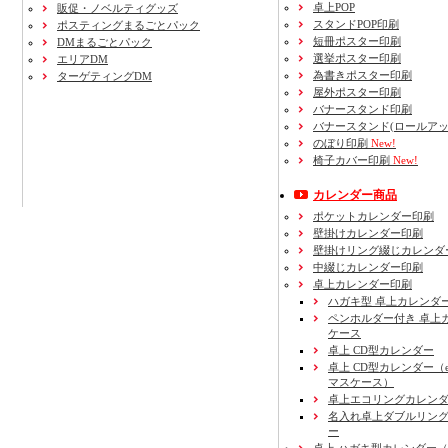
卓上POP
販促・ノベルティグッズ
スタンドPOP印刷
ポスティングまるごとパック
短冊ポスター印刷
DMまるごとパック
選挙ポスター印刷
エリアDM
為書きポスター印刷
ターゲティングDM
屋外ポスター印刷
バナースタンド印刷
バナースタンド(ロールアッ
のぼり印刷
New!
椅子カバー印刷
New!
カレンダー商品
ポケットカレンダー印刷
壁掛けカレンダー印刷
壁掛けリング綴じカレンダ
中綴じカレンダー印刷
卓上カレンダー印刷
ハガキ型 卓上カレンダ
ペンホルダー付き 卓上
ケース
卓上 CD型カレンダー
卓上 CD型カレンダー（e
マスケース）
卓上エコリングカレン
名入れ卓上ダブルリン
ー