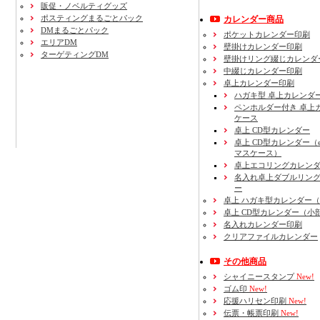
販促・ノベルティグッズ
ポスティングまるごとパック
カレンダー商品
DMまるごとパック
ポケットカレンダー印刷
エリアDM
壁掛けカレンダー印刷
ターゲティングDM
壁掛けリング綴じカレンダ
中綴じカレンダー印刷
卓上カレンダー印刷
ハガキ型 卓上カレンダ
ペンホルダー付き 卓上
ケース
卓上 CD型カレンダー
卓上 CD型カレンダー（e
マスケース）
卓上エコリングカレン
名入れ卓上ダブルリン
ー
卓上 ハガキ型カレンダー
卓上 CD型カレンダー（小
名入れカレンダー印刷
クリアファイルカレンダー
その他商品
シャイニースタンプ
New!
ゴム印
New!
応援ハリセン印刷
New!
伝票・帳票印刷
New!