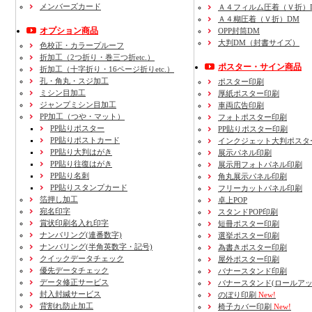
メンバーズカード
Ａ４フィルム圧着（Ｖ折）
Ａ４糊圧着（Ｖ折）DM
オプション商品
OPP封筒DM
大判DM（封書サイズ）
色校正・カラープルーフ
折加工
（2つ折り・巻三つ折etc.）
ポスター・サイン商品
折加工
（十字折り・16ページ折りetc.）
孔・角丸・スジ加工
ポスター印刷
ミシン目加工
厚紙ポスター印刷
ジャンプミシン目加工
車両広告印刷
PP加工
（つや・マット）
フォトポスター印刷
PP貼りポスター
PP貼りポスター印刷
PP貼りポストカード
インクジェット大判ポスタ
PP貼り大判はがき
展示パネル印刷
PP貼り往復はがき
展示用フォトパネル印刷
PP貼り名刺
角丸展示パネル印刷
PP貼りスタンプカード
フリーカットパネル印刷
箔押し加工
卓上POP
宛名印字
スタンドPOP印刷
賞状印刷名入れ印字
短冊ポスター印刷
ナンバリング(連番数字)
選挙ポスター印刷
ナンバリング(半角英数字・記号)
為書きポスター印刷
クイックデータチェック
屋外ポスター印刷
優先データチェック
バナースタンド印刷
データ修正サービス
バナースタンド(ロールアッ
封入封緘サービス
のぼり印刷
New!
背割れ防止加工
椅子カバー印刷
New!