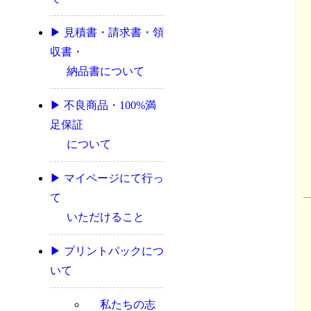
▶ 見積書・請求書・領
収書・
納品書について
▶ 不良商品・100%満
足保証
について
▶ マイページにて行っ
て
いただけること
▶ プリントパックにつ
いて
私たちの志