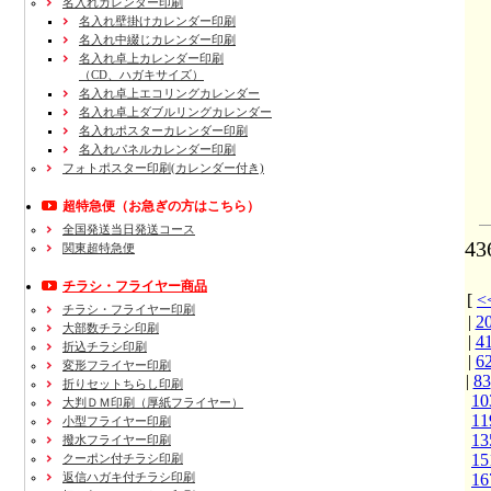
名入れカレンダー印刷
名入れ壁掛けカレンダー印刷
名入れ中綴じカレンダー印刷
名入れ卓上カレンダー印刷
（CD、ハガキサイズ）
名入れ卓上エコリングカレンダー
名入れ卓上ダブルリングカレンダー
名入れポスターカレンダー印刷
名入れパネルカレンダー印刷
フォトポスター印刷(カレンダー付き)
超特急便
（お急ぎの方はこちら）
全国発送当日発送コース
4
関東超特急便
チラシ・フライヤー商品
[
チラシ・フライヤー印刷
|
2
大部数チラシ印刷
|
4
折込チラシ印刷
|
6
変形フライヤー印刷
|
83
折りセットちらし印刷
10
大判ＤＭ印刷（厚紙フライヤー）
11
小型フライヤー印刷
13
撥水フライヤー印刷
15
クーポン付チラシ印刷
返信ハガキ付チラシ印刷
16