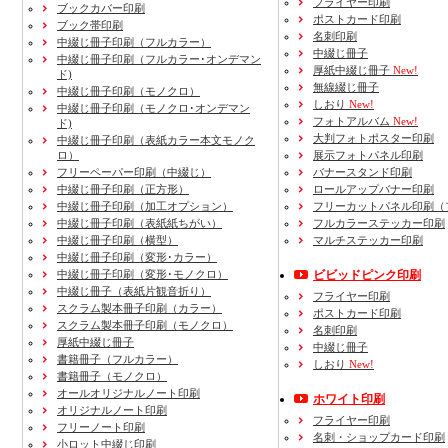
フライヤー印刷
ブックカバー印刷
ポストカード印刷
ブック帯印刷
名刺印刷
中綴じ冊子印刷（フルカラー）
中綴じ冊子
中綴じ冊子印刷（フルカラー･オンデマン
厚紙中綴じ冊子
New!
ド)
無線綴じ冊子
中綴じ冊子印刷（モノクロ）
しおり
New!
中綴じ冊子印刷（モノクロ･オンデマン
フォトアルバム
New!
ド)
大判フォトポスター印刷
中綴じ冊子印刷（表紙カラー本文モノク
ロ）
展示フォトパネル印刷
フリーペーパー印刷
（中綴じ）
バナースタンド印刷
中綴じ冊子印刷
（正方形）
ロールアップバナー印刷
中綴じ冊子印刷
（加工オプション）
フリーカットパネル印刷（
中綴じ冊子印刷
（表紙紙ちがい）
フルカラーステッカー印刷
中綴じ冊子印刷
（横型）
マルチステッカー印刷
中綴じ冊子印刷
（変形･カラー）
中綴じ冊子印刷
（変形･モノクロ）
ビビッドピンク印刷
中綴じ冊子（表紙片観音折り）
フライヤー印刷
スクラム製本冊子印刷
（カラー）
ポストカード印刷
スクラム製本冊子印刷
（モノクロ）
名刺印刷
厚紙中綴じ冊子
中綴じ冊子
書籍冊子
（フルカラー）
しおり
New!
書籍冊子
（モノクロ）
オールオリジナルノート印刷
ホワイト印刷
オリジナルノート印刷
フライヤー印刷
フリーノート印刷
名刺・ショップカード印刷
小ロット中綴じ印刷