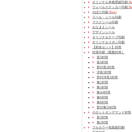
オリジナル本格壁紙印刷
Ne
ウォールステッカー印刷
Ne
のぼり印刷
New!
ラベル・シール印刷
マスクシール印刷
おなまえシール
デザインシール
オリジナルテープ印刷
オリジナルリボン印刷
【宛名セット】封筒
封筒印刷
（既製封筒）
長3封筒
長4封筒
窓付長3封筒
洋長3封筒
窓付洋長3封筒
角2封筒
角3封筒
角A4封筒
角6封筒
角8封筒
窓付角20封筒
小ロットオンデマンド封筒
長3封筒
角2封筒
フルカラー包装紙印刷