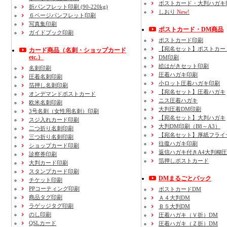
ポストカード・大判ハガキ
折パンフレット印刷 (90-220kg)
しおり
New!
６ページパンフレット印刷
写真集印刷
ポストカード・DM商品
ガイドブック印刷
ポストカード印刷
【宛名セット】ポストカー
カード商品
（名刺・ショップカード
etc.）
DM印刷
絵はがきセット印刷
名刺印刷
圧着ハガキ印刷
圧着名刺印刷
小ロット圧着ハガキ印刷
箔押し名刺印刷
【宛名セット】圧着ハガキ
オンデマンドポストカード
ニス圧着ハガキ
欧米名刺印刷
大判圧着DM印刷
3号名刺
（女性用名刺）
印刷
【宛名セット】大判ハガキ
スジ入れカード印刷
大判DM印刷（B8～A3）
二つ折り名刺印刷
【宛名セット】厚紙フライ
三つ折り名刺印刷
往復ハガキ印刷
ショップカード印刷
返信ハガキ付きA4大判糊
診察券印刷
箔押しポストカード
大判カード印刷
スタンプカード印刷
DMまるごとパック
チケット印刷
PPコーティング印刷
ポストカードDM
商品タグ印刷
Ａ４大判DM
ラゲッジタグ印刷
Ｂ５大判DM
のし印刷
圧着ハガキ（Ｖ折）DM
QSLカード
圧着ハガキ（Ｚ折）DM