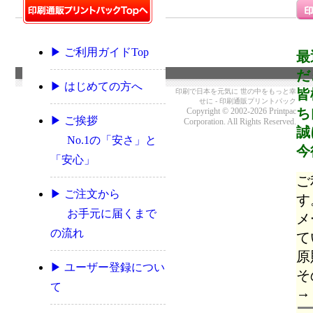
▶ ご利用ガイドTop
最
だ
▶ はじめての方へ
皆
印刷で日本を元気に 世の中をもっと幸
せに - 印刷通販プリントパック
ち
Copyright © 2002-2026 Printpac
▶ ご挨拶
Corporation. All Rights Reserved.
誠
No.1の「安さ」と
今
「安心」
ご
▶ ご注文から
す
お手元に届くまで
メ
の流れ
て
原
▶ ユーザー登録につい
そ
て