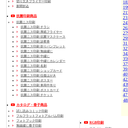
切り欠きフライヤー印刷
18
新聞折込
19
21
抗菌印刷商品
23
抗菌ニス印刷
24
抗菌ニス印刷 チラシ
26
抗菌ニス印刷 厚紙フライヤー
27
抗菌ニス印刷 抗菌マスクケース
29
抗菌ニス印刷 診察券
31
抗菌ニス印刷 折りパンフレット
32
抗菌ニス印刷 無線綴じ
34
抗菌ニス印刷 中綴じ
35
抗菌ニス印刷 中綴じカレンダー
37
抗菌ニス印刷 名刺
39
抗菌ニス印刷 ショップカード
40
抗菌ニス印刷 往復はがき
42
抗菌ニス印刷 ポスター
43
抗菌ニス印刷 車両中吊り
45
抗菌ニス印刷 ポストカード
47
抗菌ニス印刷 チケット
48
カタログ・冊子商品
試し読みコミック印刷
フルフラットフォトアルバム印刷
フォトブック印刷
RGB印刷
無線綴じ冊子印刷