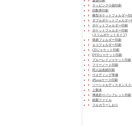
薬袋印刷
ラッピング小袋印刷
回数券印刷
横型ポケットフォルダー印
ダブルポケットフォルダー
ポケットフォルダー印刷
ポケットフォルダー印刷
(スリムポケットタイプ)
簡易フォルダー印刷
エコフォルダー印刷
CDジャケット印刷
DVDジャケット印刷
ブルーレイジャケット印刷
フリーノート印刷
同人誌表紙印刷
ウエディング準備
iPhoneケース印刷
ソーシャルディスタンスス
上製本
厚紙折りパンフレット印刷
紙製ファイル
フルカラーしおり