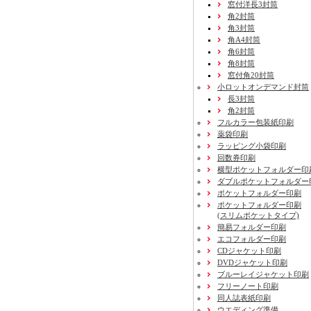
窓付洋長3封筒
角2封筒
角3封筒
角A4封筒
角6封筒
角8封筒
窓付角20封筒
小ロットオンデマンド封筒
長3封筒
角2封筒
フルカラー包装紙印刷
薬袋印刷
ラッピング小袋印刷
回数券印刷
横型ポケットフォルダー印
ダブルポケットフォルダー
ポケットフォルダー印刷
ポケットフォルダー印刷
(スリムポケットタイプ)
簡易フォルダー印刷
エコフォルダー印刷
CDジャケット印刷
DVDジャケット印刷
ブルーレイジャケット印刷
フリーノート印刷
同人誌表紙印刷
ウエディング準備