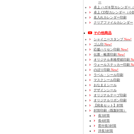
ー
卓上 ハガキ型カレンダー
卓上 CD型カレンダー（小
名入れカレンダー印刷
クリアファイルカレンダー
その他商品
シャイニースタンプ
New!
ゴム印
New!
応援ハリセン印刷
New!
伝票・帳票印刷
New!
オリジナル本格壁紙印刷
Ne
ウォールステッカー印刷
Ne
のぼり印刷
New!
ラベル・シール印刷
マスクシール印刷
おなまえシール
デザインシール
オリジナルテープ印刷
オリジナルリボン印刷
【宛名セット】封筒
封筒印刷
（既製封筒）
長3封筒
長4封筒
窓付長3封筒
洋長3封筒