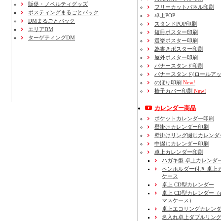
販促・ノベルティグッズ
フリーカットパネル印刷
ポスティングまるごとパック
卓上POP
DMまるごとパック
スタンドPOP印刷
エリアDM
短冊ポスター印刷
ターゲティングDM
選挙ポスター印刷
為書きポスター印刷
屋外ポスター印刷
バナースタンド印刷
バナースタンド(ロールアッ
のぼり印刷
New!
椅子カバー印刷
New!
カレンダー商品
ポケットカレンダー印刷
壁掛けカレンダー印刷
壁掛けリング綴じカレンダ
中綴じカレンダー印刷
卓上カレンダー印刷
ハガキ型 卓上カレンダ
ペンホルダー付き 卓上
ケース
卓上 CD型カレンダー
卓上 CD型カレンダー（e
マスケース）
卓上エコリングカレン
名入れ卓上ダブルリン