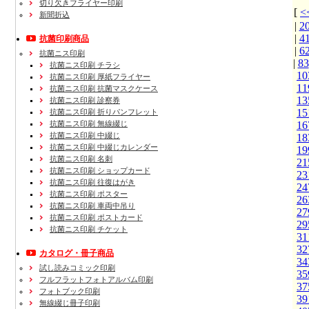
切り欠きフライヤー印刷
[
新聞折込
|
2
|
4
抗菌印刷商品
|
6
抗菌ニス印刷
|
83
抗菌ニス印刷 チラシ
10
抗菌ニス印刷 厚紙フライヤー
11
抗菌ニス印刷 抗菌マスクケース
13
抗菌ニス印刷 診察券
15
抗菌ニス印刷 折りパンフレット
抗菌ニス印刷 無線綴じ
16
抗菌ニス印刷 中綴じ
18
抗菌ニス印刷 中綴じカレンダー
19
抗菌ニス印刷 名刺
21
抗菌ニス印刷 ショップカード
23
抗菌ニス印刷 往復はがき
24
抗菌ニス印刷 ポスター
26
抗菌ニス印刷 車両中吊り
27
抗菌ニス印刷 ポストカード
29
抗菌ニス印刷 チケット
31
32
カタログ・冊子商品
34
試し読みコミック印刷
35
フルフラットフォトアルバム印刷
37
フォトブック印刷
39
無線綴じ冊子印刷