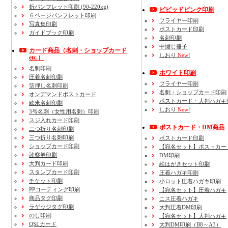
折パンフレット印刷 (90-220kg)
ビビッドピンク印刷
６ページパンフレット印刷
フライヤー印刷
写真集印刷
ポストカード印刷
ガイドブック印刷
名刺印刷
中綴じ冊子
カード商品
（名刺・ショップカード
しおり
New!
etc.）
名刺印刷
ホワイト印刷
圧着名刺印刷
フライヤー印刷
箔押し名刺印刷
名刺・ショップカード印刷
オンデマンドポストカード
ポストカード・大判ハガキ
欧米名刺印刷
しおり
New!
3号名刺
（女性用名刺）
印刷
スジ入れカード印刷
ポストカード・DM商品
二つ折り名刺印刷
三つ折り名刺印刷
ポストカード印刷
ショップカード印刷
【宛名セット】ポストカー
診察券印刷
DM印刷
大判カード印刷
絵はがきセット印刷
スタンプカード印刷
圧着ハガキ印刷
チケット印刷
小ロット圧着ハガキ印刷
PPコーティング印刷
【宛名セット】圧着ハガキ
商品タグ印刷
ニス圧着ハガキ
ラゲッジタグ印刷
大判圧着DM印刷
のし印刷
【宛名セット】大判ハガキ
QSLカード
大判DM印刷（B8～A3）