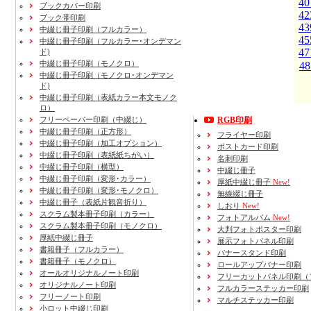
40
ブックカバー印刷
42
ブック帯印刷
43
中綴じ冊子印刷（フルカラー）
45
中綴じ冊子印刷（フルカラー･オンデマン
47
ド)
中綴じ冊子印刷（モノクロ）
48
中綴じ冊子印刷（モノクロ･オンデマン
ド)
中綴じ冊子印刷（表紙カラー本文モノク
ロ）
フリーペーパー印刷
（中綴じ）
RGB印刷
中綴じ冊子印刷
（正方形）
フライヤー印刷
中綴じ冊子印刷
（加工オプション）
ポストカード印刷
中綴じ冊子印刷
（表紙紙ちがい）
名刺印刷
中綴じ冊子印刷
（横型）
中綴じ冊子
中綴じ冊子印刷
（変形･カラー）
厚紙中綴じ冊子
New!
中綴じ冊子印刷
（変形･モノクロ）
無線綴じ冊子
中綴じ冊子（表紙片観音折り）
しおり
New!
スクラム製本冊子印刷
（カラー）
フォトアルバム
New!
スクラム製本冊子印刷
（モノクロ）
大判フォトポスター印刷
厚紙中綴じ冊子
展示フォトパネル印刷
書籍冊子
（フルカラー）
バナースタンド印刷
書籍冊子
（モノクロ）
ロールアップバナー印刷
オールオリジナルノート印刷
フリーカットパネル印刷（
オリジナルノート印刷
フルカラーステッカー印刷
フリーノート印刷
マルチステッカー印刷
小ロット中綴じ印刷