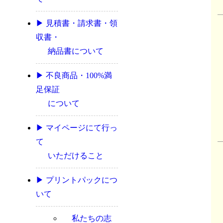
▶ 見積書・請求書・領
収書・
納品書について
▶ 不良商品・100%満
足保証
について
▶ マイページにて行っ
て
いただけること
▶ プリントパックにつ
いて
私たちの志