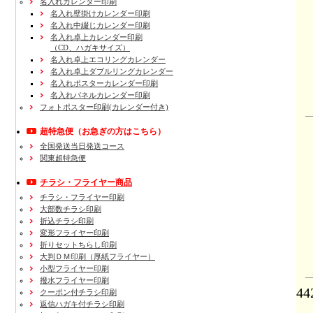
名入れカレンダー印刷
名入れ壁掛けカレンダー印刷
名入れ中綴じカレンダー印刷
名入れ卓上カレンダー印刷
（CD、ハガキサイズ）
名入れ卓上エコリングカレンダー
名入れ卓上ダブルリングカレンダー
名入れポスターカレンダー印刷
名入れパネルカレンダー印刷
フォトポスター印刷(カレンダー付き)
超特急便
（お急ぎの方はこちら）
全国発送当日発送コース
関東超特急便
チラシ・フライヤー商品
チラシ・フライヤー印刷
大部数チラシ印刷
折込チラシ印刷
変形フライヤー印刷
折りセットちらし印刷
大判ＤＭ印刷（厚紙フライヤー）
小型フライヤー印刷
撥水フライヤー印刷
4
クーポン付チラシ印刷
返信ハガキ付チラシ印刷