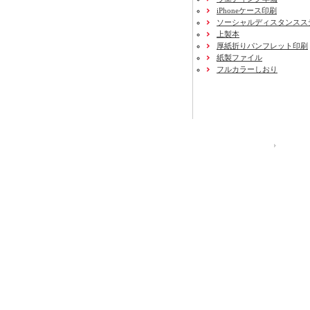
iPhoneケース印刷
ソーシャルディスタンスス
上製本
厚紙折りパンフレット印刷
紙製ファイル
フルカラーしおり
運営会社