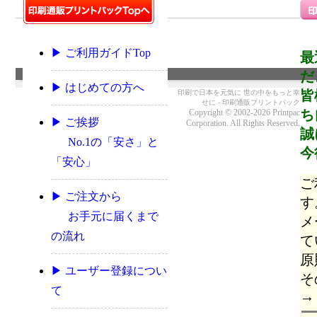
▶ ご利用ガイドTop
最
だ
▶ はじめての方へ
皆
印刷で日本を元気に 世の中をもっと幸
せに - 印刷通販プリントパック
ち
Copyright © 2002-2026 Printpac
▶ ご挨拶
Corporation. All Rights Reserved.
誠
No.1の「安さ」と
今
「安心」
ご
▶ ご注文から
す
お手元に届くまで
メ
の流れ
て
原
▶ ユーザー登録につい
そ
て