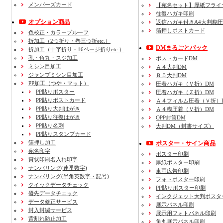
メンバーズカード
【宛名セット】厚紙フライ
往復ハガキ印刷
オプション商品
返信ハガキ付きA4大判糊
箔押しポストカード
色校正・カラープルーフ
折加工
（2つ折り・巻三つ折etc.）
DMまるごとパック
折加工
（十字折り・16ページ折りetc.）
孔・角丸・スジ加工
ポストカードDM
ミシン目加工
Ａ４大判DM
ジャンプミシン目加工
Ｂ５大判DM
PP加工
（つや・マット）
圧着ハガキ（Ｖ折）DM
PP貼りポスター
圧着ハガキ（Ｚ折）DM
PP貼りポストカード
Ａ４フィルム圧着（Ｖ折）
PP貼り大判はがき
Ａ４糊圧着（Ｖ折）DM
PP貼り往復はがき
OPP封筒DM
PP貼り名刺
大判DM（封書サイズ）
PP貼りスタンプカード
箔押し加工
ポスター・サイン商品
宛名印字
ポスター印刷
賞状印刷名入れ印字
厚紙ポスター印刷
ナンバリング(連番数字)
車両広告印刷
ナンバリング(半角英数字・記号)
フォトポスター印刷
クイックデータチェック
PP貼りポスター印刷
優先データチェック
インクジェット大判ポスタ
データ修正サービス
展示パネル印刷
封入封緘サービス
展示用フォトパネル印刷
背割れ防止加工
角丸展示パネル印刷