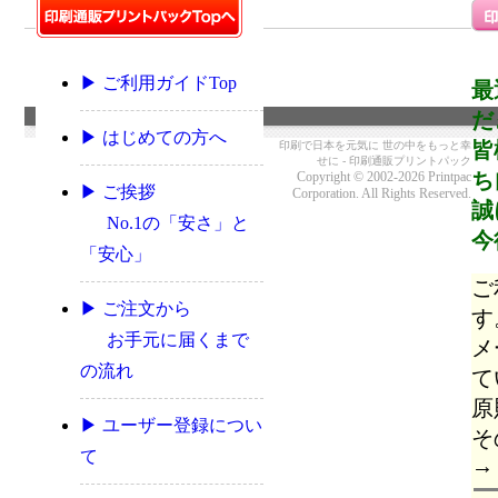
▶ ご利用ガイドTop
最
だ
▶ はじめての方へ
皆
印刷で日本を元気に 世の中をもっと幸
せに - 印刷通販プリントパック
ち
Copyright © 2002-2026 Printpac
▶ ご挨拶
Corporation. All Rights Reserved.
誠
No.1の「安さ」と
今
「安心」
ご
▶ ご注文から
す
お手元に届くまで
メ
の流れ
て
原
▶ ユーザー登録につい
そ
て