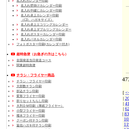
名入れカレンダー印刷
名入れ壁掛けカレンダー印刷
名入れ中綴じカレンダー印刷
名入れ卓上カレンダー印刷
（CD、ハガキサイズ）
名入れ卓上エコリングカレンダー
名入れ卓上ダブルリングカレンダー
名入れポスターカレンダー印刷
名入れパネルカレンダー印刷
フォトポスター印刷(カレンダー付き)
超特急便
（お急ぎの方はこちら）
全国発送当日発送コース
関東超特急便
チラシ・フライヤー商品
4
チラシ・フライヤー印刷
大部数チラシ印刷
折込チラシ印刷
[
変形フライヤー印刷
|
2
折りセットちらし印刷
|
4
大判ＤＭ印刷（厚紙フライヤー）
|
6
小型フライヤー印刷
|
83
撥水フライヤー印刷
10
クーポン付チラシ印刷
11
返信ハガキ付チラシ印刷