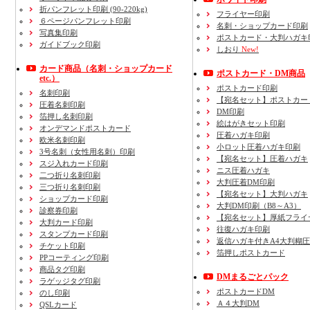
折パンフレット印刷 (90-220kg)
フライヤー印刷
６ページパンフレット印刷
名刺・ショップカード印刷
写真集印刷
ポストカード・大判ハガキ
ガイドブック印刷
しおり
New!
カード商品
（名刺・ショップカード
ポストカード・DM商品
etc.）
ポストカード印刷
名刺印刷
【宛名セット】ポストカー
圧着名刺印刷
DM印刷
箔押し名刺印刷
絵はがきセット印刷
オンデマンドポストカード
圧着ハガキ印刷
欧米名刺印刷
小ロット圧着ハガキ印刷
3号名刺
（女性用名刺）
印刷
【宛名セット】圧着ハガキ
スジ入れカード印刷
ニス圧着ハガキ
二つ折り名刺印刷
大判圧着DM印刷
三つ折り名刺印刷
【宛名セット】大判ハガキ
ショップカード印刷
大判DM印刷（B8～A3）
診察券印刷
【宛名セット】厚紙フライ
大判カード印刷
往復ハガキ印刷
スタンプカード印刷
返信ハガキ付きA4大判糊
チケット印刷
箔押しポストカード
PPコーティング印刷
商品タグ印刷
DMまるごとパック
ラゲッジタグ印刷
ポストカードDM
のし印刷
Ａ４大判DM
QSLカード