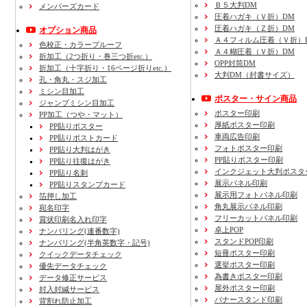
Ｂ５大判DM
メンバーズカード
圧着ハガキ（Ｖ折）DM
圧着ハガキ（Ｚ折）DM
オプション商品
Ａ４フィルム圧着（Ｖ折）
色校正・カラープルーフ
Ａ４糊圧着（Ｖ折）DM
折加工
（2つ折り・巻三つ折etc.）
OPP封筒DM
折加工
（十字折り・16ページ折りetc.）
大判DM（封書サイズ）
孔・角丸・スジ加工
ミシン目加工
ポスター・サイン商品
ジャンプミシン目加工
ポスター印刷
PP加工
（つや・マット）
厚紙ポスター印刷
PP貼りポスター
車両広告印刷
PP貼りポストカード
フォトポスター印刷
PP貼り大判はがき
PP貼りポスター印刷
PP貼り往復はがき
インクジェット大判ポスタ
PP貼り名刺
展示パネル印刷
PP貼りスタンプカード
展示用フォトパネル印刷
箔押し加工
角丸展示パネル印刷
宛名印字
フリーカットパネル印刷
賞状印刷名入れ印字
卓上POP
ナンバリング(連番数字)
スタンドPOP印刷
ナンバリング(半角英数字・記号)
短冊ポスター印刷
クイックデータチェック
選挙ポスター印刷
優先データチェック
為書きポスター印刷
データ修正サービス
屋外ポスター印刷
封入封緘サービス
バナースタンド印刷
背割れ防止加工