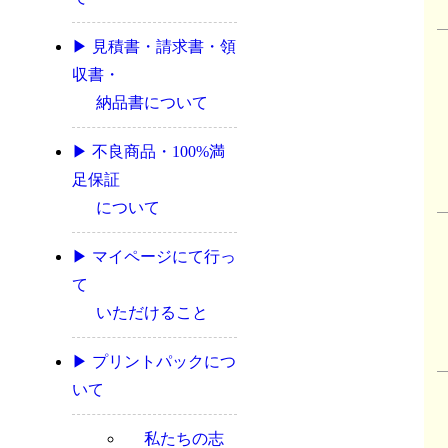
▶ 見積書・請求書・領
収書・
納品書について
▶ 不良商品・100%満
足保証
について
▶ マイページにて行っ
て
いただけること
▶ プリントパックにつ
いて
私たちの志