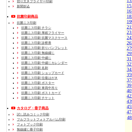
13
切り欠きフライヤー印刷
15
新聞折込
16
18
抗菌印刷商品
19
抗菌ニス印刷
21
抗菌ニス印刷 チラシ
23
抗菌ニス印刷 厚紙フライヤー
24
抗菌ニス印刷 抗菌マスクケース
26
抗菌ニス印刷 診察券
27
抗菌ニス印刷 折りパンフレット
抗菌ニス印刷 無線綴じ
29
抗菌ニス印刷 中綴じ
31
抗菌ニス印刷 中綴じカレンダー
32
抗菌ニス印刷 名刺
34
抗菌ニス印刷 ショップカード
35
抗菌ニス印刷 往復はがき
37
抗菌ニス印刷 ポスター
39
抗菌ニス印刷 車両中吊り
40
抗菌ニス印刷 ポストカード
42
抗菌ニス印刷 チケット
43
45
カタログ・冊子商品
47
試し読みコミック印刷
48
フルフラットフォトアルバム印刷
フォトブック印刷
無線綴じ冊子印刷