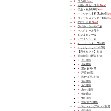
ゴム印
New!
応援ハリセン印刷
New!
伝票・帳票印刷
New!
オリジナル本格壁紙印刷
Ne
ウォールステッカー印刷
Ne
のぼり印刷
New!
ラベル・シール印刷
マスクシール印刷
おなまえシール
デザインシール
オリジナルテープ印刷
オリジナルリボン印刷
【宛名セット】封筒
封筒印刷
（既製封筒）
長3封筒
長4封筒
窓付長3封筒
洋長3封筒
窓付洋長3封筒
角2封筒
角3封筒
角A4封筒
角6封筒
角8封筒
窓付角20封筒
小ロットオンデマンド封筒
長3封筒