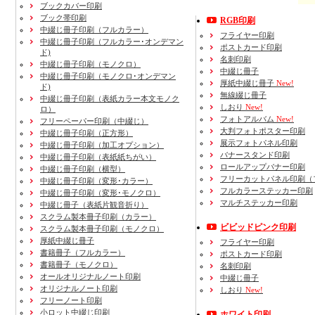
ブックカバー印刷
ブック帯印刷
RGB印刷
中綴じ冊子印刷（フルカラー）
フライヤー印刷
中綴じ冊子印刷（フルカラー･オンデマン
ポストカード印刷
ド)
名刺印刷
中綴じ冊子印刷（モノクロ）
中綴じ冊子
中綴じ冊子印刷（モノクロ･オンデマン
厚紙中綴じ冊子
New!
ド)
無線綴じ冊子
中綴じ冊子印刷（表紙カラー本文モノク
しおり
New!
ロ）
フォトアルバム
New!
フリーペーパー印刷
（中綴じ）
大判フォトポスター印刷
中綴じ冊子印刷
（正方形）
展示フォトパネル印刷
中綴じ冊子印刷
（加工オプション）
バナースタンド印刷
中綴じ冊子印刷
（表紙紙ちがい）
ロールアップバナー印刷
中綴じ冊子印刷
（横型）
フリーカットパネル印刷（
中綴じ冊子印刷
（変形･カラー）
フルカラーステッカー印刷
中綴じ冊子印刷
（変形･モノクロ）
マルチステッカー印刷
中綴じ冊子（表紙片観音折り）
スクラム製本冊子印刷
（カラー）
ビビッドピンク印刷
スクラム製本冊子印刷
（モノクロ）
厚紙中綴じ冊子
フライヤー印刷
書籍冊子
（フルカラー）
ポストカード印刷
書籍冊子
（モノクロ）
名刺印刷
オールオリジナルノート印刷
中綴じ冊子
オリジナルノート印刷
しおり
New!
フリーノート印刷
小ロット中綴じ印刷
ホワイト印刷