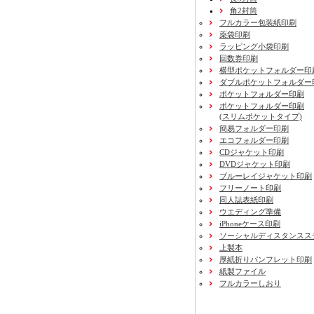
角2封筒
フルカラー包装紙印刷
薬袋印刷
ラッピング小袋印刷
回数券印刷
横型ポケットフォルダー印
ダブルポケットフォルダー
ポケットフォルダー印刷
ポケットフォルダー印刷
(スリムポケットタイプ)
簡易フォルダー印刷
エコフォルダー印刷
CDジャケット印刷
DVDジャケット印刷
ブルーレイジャケット印刷
フリーノート印刷
同人誌表紙印刷
ウエディング準備
iPhoneケース印刷
ソーシャルディスタンスス
上製本
厚紙折りパンフレット印刷
紙製ファイル
フルカラーしおり