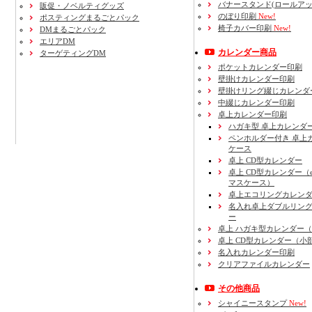
バナースタンド(ロールアッ
販促・ノベルティグッズ
のぼり印刷
New!
ポスティングまるごとパック
椅子カバー印刷
New!
DMまるごとパック
エリアDM
カレンダー商品
ターゲティングDM
ポケットカレンダー印刷
壁掛けカレンダー印刷
壁掛けリング綴じカレンダ
中綴じカレンダー印刷
卓上カレンダー印刷
ハガキ型 卓上カレンダ
ペンホルダー付き 卓上
ケース
卓上 CD型カレンダー
卓上 CD型カレンダー（e
マスケース）
卓上エコリングカレン
名入れ卓上ダブルリン
ー
卓上 ハガキ型カレンダー
卓上 CD型カレンダー（小
名入れカレンダー印刷
クリアファイルカレンダー
その他商品
シャイニースタンプ
New!