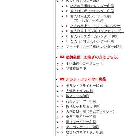
名入れカレンダー印刷
名入れ壁掛けカレンダー印刷
名入れ中綴じカレンダー印刷
名入れ卓上カレンダー印刷
（CD、ハガキサイズ）
名入れ卓上エコリングカレンダー
名入れ卓上ダブルリングカレンダー
名入れポスターカレンダー印刷
名入れパネルカレンダー印刷
フォトポスター印刷(カレンダー付き)
超特急便
（お急ぎの方はこちら）
全国発送当日発送コース
関東超特急便
チラシ・フライヤー商品
チラシ・フライヤー印刷
大部数チラシ印刷
折込チラシ印刷
変形フライヤー印刷
折りセットちらし印刷
大判ＤＭ印刷（厚紙フライヤー）
小型フライヤー印刷
撥水フライヤー印刷
クーポン付チラシ印刷
返信ハガキ付チラシ印刷