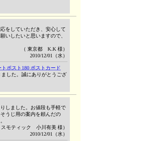
対応をしていただき、安心して
お願いしたいと思いますので、
。
（ 東京都 K.K 様）
2010/12/01（水）
トポスト180 ポストカード
きました。誠にありがとうござ
くりしました。お値段も手軽で
大そうじ用の案内を頼んだの
た。
コスモティック 小川有美 様）
2010/12/01（水）