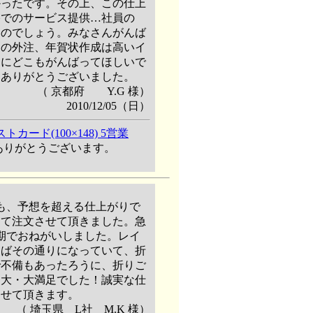
かったです。その上、この仕上
格でのサービス提供…社員の
なのでしょう。みなさんがんば
刷の外注、年賀状作成は高いイ
うにどこもがんばってほしいで
！ありがとうございました。
（ 京都府 Y.G 様）
2010/12/05（日）
ード(100×148) 5営業
ありがとうございます。
も、予想を超える仕上がりで
して注文させて頂きました。急
期でおねがいしました。レイ
けばその通りになっていて、折
で不備もあったろうに、折りご
・大・大満足でした！誠実な仕
させて頂きます。
（ 埼玉県 L社 M.K 様）