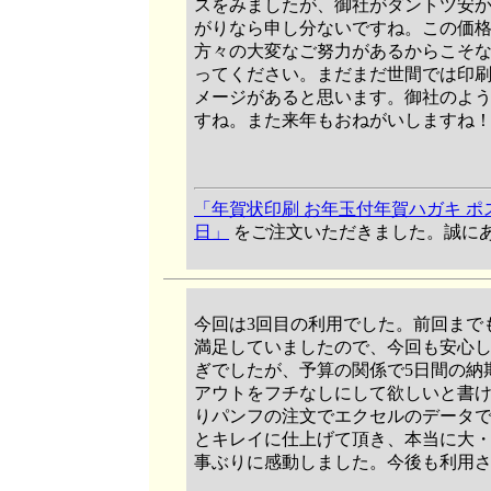
スをみましたが、御社がダントツ安
がりなら申し分ないですね。この価
方々の大変なご努力があるからこそ
ってください。まだまだ世間では印
メージがあると思います。御社のよ
すね。また来年もおねがいしますね
「年賀状印刷 お年玉付年賀ハガキ ポストカ
日」
をご注文いただきました。誠に
今回は3回目の利用でした。前回まで
満足していましたので、今回も安心
ぎでしたが、予算の関係で5日間の納
アウトをフチなしにして欲しいと書
りパンフの注文でエクセルのデータ
とキレイに仕上げて頂き、本当に大
事ぶりに感動しました。今後も利用