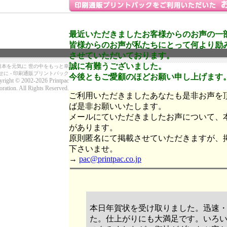
最近いただきましたお客様からのお声の一
皆様からのお声が私たちにとって何より励
させていただいております。
誠に有難うございました。
日本を元気に 世の中をもっと幸
せに - 印刷通販プリントパック
今後ともご愛顧のほどお願い申し上げます
right © 2002-2026 Printpac
ration. All Rights Reserved.
ご利用いただきましたあなたも是非お声を
ば是非お願いいたします。
メールにていただきましたお声について、
があります。
原則匿名にて掲載させていただきますが、
下さいませ。
→
pac@printpac.co.jp
本日年賀状を受け取りました。迅速
た。仕上がりにも大満足です。いろ