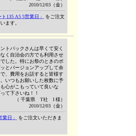
2010/12/03（金）
35 A5 5営業日」
をご注文
ざいます。
リントパックさんは早くて安く
でなく自治会の方でも利用させ
評でした。特にお祭のときのポ
グッとバージョンアップして余
うで、費用をお話すると皆様す
す。いつもお願いした枚数に予
のも心がこもっていて良いな
ばって下さいね！！
（ 千葉県 T社 I 様）
2010/12/03（金）
7営業日」
をご注文いただきま