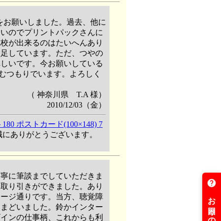
Cをお願いしました。過去、他に
たいのでプリントパックさんに
色校が出来るのはたいへんあり
満足しています。ただ、つやの
れしいです。今お願いしている
のむつもりでいます。よろしく
（ 神奈川県 T.A 様）
2010/12/03（金）
ポストカード(100×148) 7
誠にありがとうございます。
丁寧に筆談までしていただきま
お取り引きができました。あり
メージ通りです。当方、聴覚障
とまどいました。鈴かインター
ザインの仕事柄、これからも利