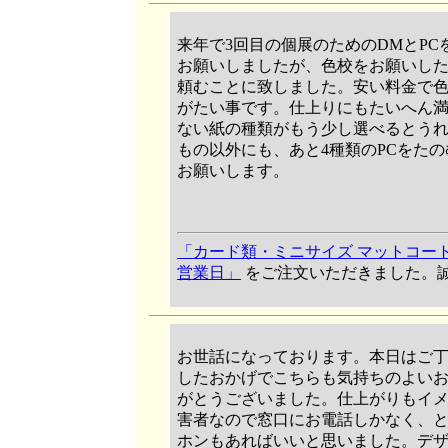
来年で3回目の個展のためのDMとP
お願いしましたが、色校をお願いし
頼むことに致しました。安い料金で
がたい事です。仕上りにもたいへん
ない紙の種類がもう少し選べるとう
もの以外にも、あと4種類のPCをた
お願いします。
「カード類・ミニサイズ マットコート180 
営業日」
をご注文いただきました。
お世話になっております。本日はご
したおかげでこちらも気持ちのよい
がとうございました。仕上がりもイ
害者なので窓口にお電話しかなく、
ホンもあればいいと思いました。デ