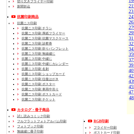
19
切り欠きフライヤー印刷
21
新聞折込
23
24
抗菌印刷商品
26
抗菌ニス印刷
27
抗菌ニス印刷 チラシ
29
抗菌ニス印刷 厚紙フライヤー
31
抗菌ニス印刷 抗菌マスクケース
32
抗菌ニス印刷 診察券
34
抗菌ニス印刷 折りパンフレット
抗菌ニス印刷 無線綴じ
35
抗菌ニス印刷 中綴じ
37
抗菌ニス印刷 中綴じカレンダー
39
抗菌ニス印刷 名刺
40
抗菌ニス印刷 ショップカード
42
抗菌ニス印刷 往復はがき
43
抗菌ニス印刷 ポスター
45
抗菌ニス印刷 車両中吊り
47
抗菌ニス印刷 ポストカード
48
抗菌ニス印刷 チケット
カタログ・冊子商品
試し読みコミック印刷
RGB印刷
フルフラットフォトアルバム印刷
フォトブック印刷
フライヤー印刷
無線綴じ冊子印刷
ポストカード印刷