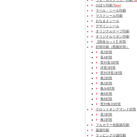
ウォールステッカー印刷
Ne
のぼり印刷
New!
ラベル・シール印刷
マスクシール印刷
おなまえシール
デザインシール
オリジナルテープ印刷
オリジナルリボン印刷
【宛名セット】封筒
封筒印刷
（既製封筒）
長3封筒
長4封筒
窓付長3封筒
洋長3封筒
窓付洋長3封筒
角2封筒
角3封筒
角A4封筒
角6封筒
角8封筒
窓付角20封筒
小ロットオンデマンド封筒
長3封筒
角2封筒
フルカラー包装紙印刷
薬袋印刷
ラッピング小袋印刷