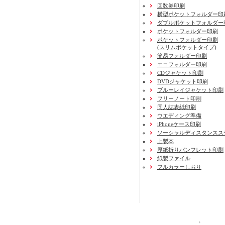
回数券印刷
横型ポケットフォルダー印
ダブルポケットフォルダー
ポケットフォルダー印刷
ポケットフォルダー印刷
(スリムポケットタイプ)
簡易フォルダー印刷
エコフォルダー印刷
CDジャケット印刷
DVDジャケット印刷
ブルーレイジャケット印刷
フリーノート印刷
同人誌表紙印刷
ウエディング準備
iPhoneケース印刷
ソーシャルディスタンスス
上製本
厚紙折りパンフレット印刷
紙製ファイル
フルカラーしおり
運営会社