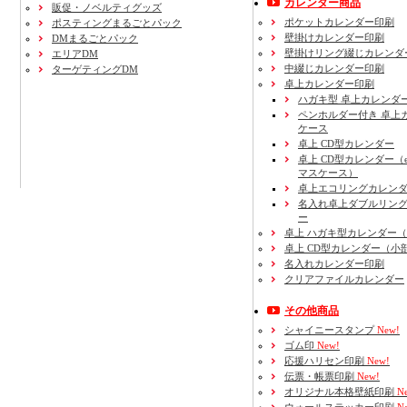
カレンダー商品
販促・ノベルティグッズ
ポケットカレンダー印刷
ポスティングまるごとパック
壁掛けカレンダー印刷
DMまるごとパック
壁掛けリング綴じカレンダ
エリアDM
中綴じカレンダー印刷
ターゲティングDM
卓上カレンダー印刷
ハガキ型 卓上カレンダ
ペンホルダー付き 卓上
ケース
卓上 CD型カレンダー
卓上 CD型カレンダー（e
マスケース）
卓上エコリングカレン
名入れ卓上ダブルリン
ー
卓上 ハガキ型カレンダー
卓上 CD型カレンダー（小
名入れカレンダー印刷
クリアファイルカレンダー
その他商品
シャイニースタンプ
New!
ゴム印
New!
応援ハリセン印刷
New!
伝票・帳票印刷
New!
オリジナル本格壁紙印刷
Ne