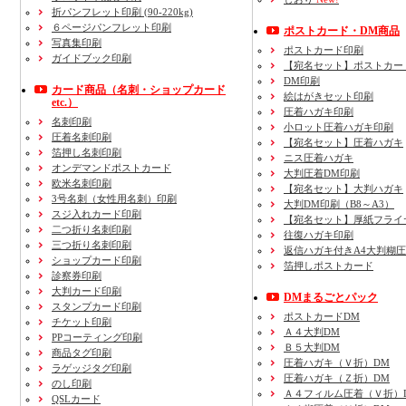
折パンフレット印刷 (90-220kg)
６ページパンフレット印刷
ポストカード・DM商品
写真集印刷
ポストカード印刷
ガイドブック印刷
【宛名セット】ポストカー
DM印刷
カード商品
（名刺・ショップカード
絵はがきセット印刷
etc.）
圧着ハガキ印刷
名刺印刷
小ロット圧着ハガキ印刷
圧着名刺印刷
【宛名セット】圧着ハガキ
箔押し名刺印刷
ニス圧着ハガキ
オンデマンドポストカード
大判圧着DM印刷
欧米名刺印刷
【宛名セット】大判ハガキ
3号名刺
（女性用名刺）
印刷
大判DM印刷（B8～A3）
スジ入れカード印刷
【宛名セット】厚紙フライ
二つ折り名刺印刷
往復ハガキ印刷
三つ折り名刺印刷
返信ハガキ付きA4大判糊
ショップカード印刷
箔押しポストカード
診察券印刷
大判カード印刷
DMまるごとパック
スタンプカード印刷
ポストカードDM
チケット印刷
Ａ４大判DM
PPコーティング印刷
Ｂ５大判DM
商品タグ印刷
圧着ハガキ（Ｖ折）DM
ラゲッジタグ印刷
圧着ハガキ（Ｚ折）DM
のし印刷
Ａ４フィルム圧着（Ｖ折）
QSLカード