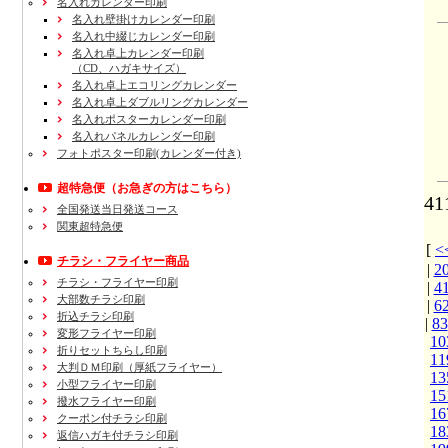
名入れカレンダー印刷
名入れ壁掛けカレンダー印刷
名入れ中綴じカレンダー印刷
名入れ卓上カレンダー印刷
（CD、ハガキサイズ）
名入れ卓上エコリングカレンダー
名入れ卓上ダブルリングカレンダー
名入れポスターカレンダー印刷
名入れパネルカレンダー印刷
フォトポスター印刷(カレンダー付き)
超特急便
（お急ぎの方はこちら）
4
全国発送当日発送コース
関東超特急便
[
チラシ・フライヤー商品
|
2
チラシ・フライヤー印刷
|
4
大部数チラシ印刷
|
6
折込チラシ印刷
|
83
変形フライヤー印刷
10
折りセットちらし印刷
11
大判ＤＭ印刷（厚紙フライヤー）
13
小型フライヤー印刷
15
撥水フライヤー印刷
16
クーポン付チラシ印刷
18
返信ハガキ付チラシ印刷