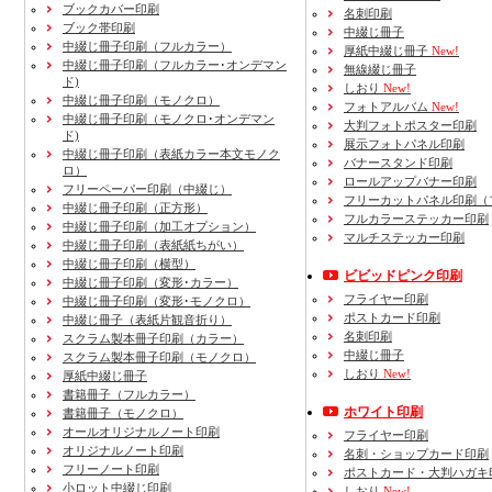
ブックカバー印刷
名刺印刷
ブック帯印刷
中綴じ冊子
中綴じ冊子印刷（フルカラー）
厚紙中綴じ冊子
New!
中綴じ冊子印刷（フルカラー･オンデマン
無線綴じ冊子
ド)
しおり
New!
中綴じ冊子印刷（モノクロ）
フォトアルバム
New!
中綴じ冊子印刷（モノクロ･オンデマン
大判フォトポスター印刷
ド)
展示フォトパネル印刷
中綴じ冊子印刷（表紙カラー本文モノク
バナースタンド印刷
ロ）
ロールアップバナー印刷
フリーペーパー印刷
（中綴じ）
フリーカットパネル印刷（
中綴じ冊子印刷
（正方形）
フルカラーステッカー印刷
中綴じ冊子印刷
（加工オプション）
マルチステッカー印刷
中綴じ冊子印刷
（表紙紙ちがい）
中綴じ冊子印刷
（横型）
ビビッドピンク印刷
中綴じ冊子印刷
（変形･カラー）
フライヤー印刷
中綴じ冊子印刷
（変形･モノクロ）
ポストカード印刷
中綴じ冊子（表紙片観音折り）
名刺印刷
スクラム製本冊子印刷
（カラー）
中綴じ冊子
スクラム製本冊子印刷
（モノクロ）
しおり
New!
厚紙中綴じ冊子
書籍冊子
（フルカラー）
ホワイト印刷
書籍冊子
（モノクロ）
オールオリジナルノート印刷
フライヤー印刷
オリジナルノート印刷
名刺・ショップカード印刷
フリーノート印刷
ポストカード・大判ハガキ
小ロット中綴じ印刷
しおり
New!