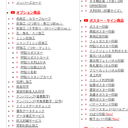
Ａ４糊圧着（Ｖ折）DM
メンバーズカード
OPP封筒DM
大判DM（封書サイズ）
オプション商品
色校正・カラープルーフ
ポスター・サイン商品
折加工
（2つ折り・巻三つ折etc.）
ポスター印刷
折加工
（十字折り・16ページ折りetc.）
厚紙ポスター印刷
孔・角丸・スジ加工
車両広告印刷
ミシン目加工
フォトポスター印刷
ジャンプミシン目加工
PP貼りポスター印刷
PP加工
（つや・マット）
インクジェット大判ポスタ
PP貼りポスター
展示パネル印刷
PP貼りポストカード
展示用フォトパネル印刷
PP貼り大判はがき
角丸展示パネル印刷
PP貼り往復はがき
フリーカットパネル印刷
PP貼り名刺
卓上POP
PP貼りスタンプカード
スタンドPOP印刷
箔押し加工
短冊ポスター印刷
宛名印字
選挙ポスター印刷
賞状印刷名入れ印字
為書きポスター印刷
ナンバリング(連番数字)
屋外ポスター印刷
ナンバリング(半角英数字・記号)
バナースタンド印刷
クイックデータチェック
バナースタンド(ロールアッ
優先データチェック
のぼり印刷
New!
データ修正サービス
椅子カバー印刷
New!
封入封緘サービス
背割れ防止加工