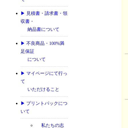
▶ 見積書・請求書・領
収書・
納品書について
▶ 不良商品・100%満
足保証
について
▶ マイページにて行っ
て
いただけること
▶ プリントパックにつ
いて
私たちの志