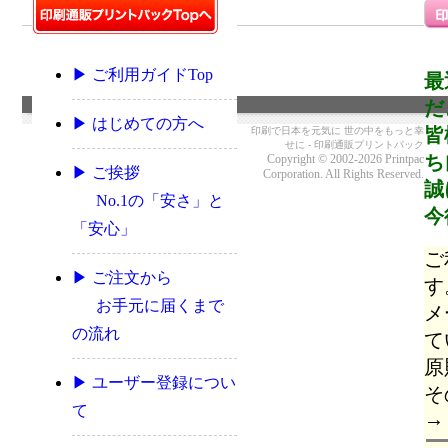
▶ ご利用ガイドTop
最
だ
▶ はじめての方へ
皆
印刷で日本を元気に 世の中をもっと幸
せに - 印刷通販プリントパック
ち
Copyright © 2002-2026 Printpac
▶ ご挨拶
Corporation. All Rights Reserved.
誠
No.1の「安さ」と
今
「安心」
ご
▶ ご注文から
す
お手元に届くまで
メ
の流れ
て
原
▶ ユーザー登録につい
そ
て